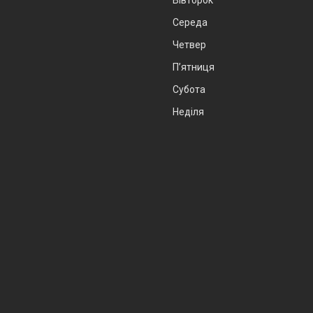
Вівторок
Середа
Четвер
Пʼятниця
Субота
Неділя