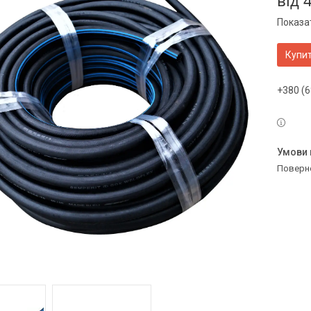
від
Показат
Купи
+380 (6
поверн