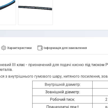
Характеристики
Інформація для замовлення
сневий
III клас -
призначений для подачі кисню
під тиском P
металів.
ся з внутрішнього гумового шару, нитяного посилення, зо
Внутрішній діаметр:
Зовнішній діаметр:
Робочий тиск:
2
Працездатні при t
в