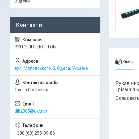
Відгуки
ВКП "ЕЛПТЕКС" ТОВ
Опис
вул. Маловського, 3, Одеса, Україна
Рукав ки
і різання 
Ольга Світненко
Складаєть
dik2005@ukr.net
+380 (68) 255-99-86