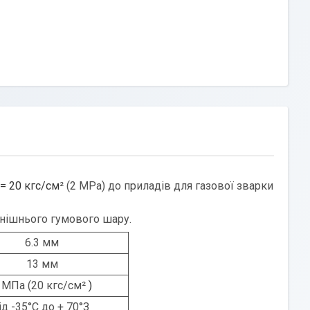
= 20 кгс/см
² (2 МРа) до приладів для газової зварки
внішнього гумового шару.
6.3 мм
13 мм
 МПа (20 кгс/см²
)
ід -35°С до + 70°З