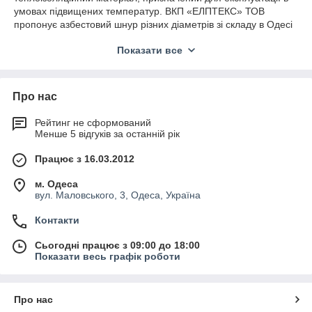
умовах підвищених температур. ВКП «ЕЛПТЕКС» ТОВ
пропонує азбестовий шнур різних діаметрів зі складу в Одесі
з доставкою по всій Україні. В наявності шнури азбестові
Показати все
ШАОН для промислового та побутового застосування.
Азбест шнур широко використовується в енергетиці,
металургії, машинобудуванні, суднобудуванні та
Про нас
комунальному господарстві. Шнуровий азбест застосовується
для ущільнення нерухомих з'єднань, теплоізоляції
обладнання та герметизації різних вузлів і агрегатів.
Рейтинг не сформований
Менше 5 відгуків за останній рік
Шнур азбестовий ШАОН виготовляється з волокон
хризотилового азбесту з додаванням бавовняних і віскозних
Працює з 16.03.2012
ниток. Матеріал має високу термостійкість, низьку
теплопровідність і тривалий термін експлуатації, що дає
м. Одеса
змогу використовувати його в складних умовах експлуатації.
вул. Маловського, 3, Одеса, Україна
Азбестовий шнур для котла застосовується для герметизації
Контакти
дверцят, люків, фланцевих з'єднань і теплоізоляції
обладнання. Асбестовий шнур для печей і димоходів
Сьогодні працює з 09:00 до 18:00
використовується під час монтажу та ремонту опалювальних
Показати весь графік роботи
систем, забезпечуючи надійний захист від витоку тепла та
підвищуючи безпеку експлуатації.
Азбестова нитка й азбошнур ШАОН потрібні під час
Про нас
обслуговування котлового обладнання, печей,