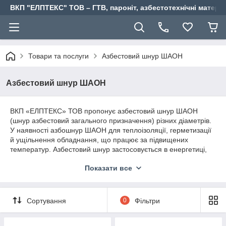
ВКП "ЕЛПТЕКС" ТОВ – ГТВ, пароніт, азбестотехнічні матері
Товари та послуги
Азбестовий шнур ШАОН
Азбестовий шнур ШАОН
ВКП «ЕЛПТЕКС» ТОВ пропонує азбестовий шнур ШАОН
(шнур азбестовий загального призначення) різних діаметрів.
У наявності азбошнур ШАОН для теплоізоляції, герметизації
й ущільнення обладнання, що працює за підвищених
температур. Азбестовий шнур застосовується в енергетиці,
машинобудуванні, комунальному господарстві, а також під
Показати все
час монтажу та ремонту печей, котлів і димоходів.
Сортування
0
Фільтри