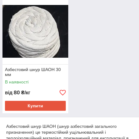
Азбестовий шнур ШАОН 30
мм
В наявності
80
від
₴/кг
Купити
Азбестовий шнур ШАОН (шнур азбестовий загального
призначення) це термостійкий ущільнювальний і
теплоізоляційний матеріал, призначений для експлуатації в