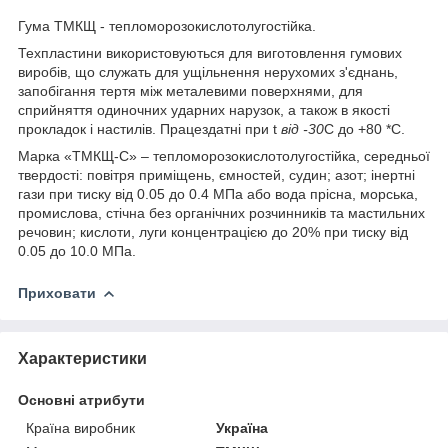
Гума ТМКЩ - тепломорозокислотолугостійка.
Техпластини використовуються для виготовлення гумових
виробів, що служать для ущільнення нерухомих з'єднань,
запобігання тертя між металевими поверхнями, для
сприйняття одиночних ударних нарузок, а також в якості
прокладок і настилів. Працездатні при t
від -30
С до +80 *С.
Марка «ТМКЩ-С» – тепломорозокислотолугостійка, середньої
твердості: повітря приміщень, ємностей, судин; азот; інертні
гази при тиску від 0.05 до 0.4 МПа або вода прісна, морська,
промислова, стічна без органічних розчинників та мастильних
речовин; кислоти, луги концентрацією до 20% при тиску від
0.05 до 10.0 МПа.
Приховати
Характеристики
Основні атрибути
Країна виробник
Україна