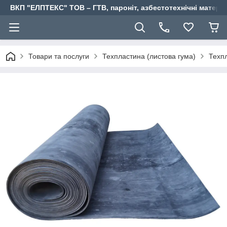
ВКП "ЕЛПТЕКС" ТОВ – ГТВ, пароніт, азбестотехнічні матері
Товари та послуги
Техпластина (листова гума)
Техп