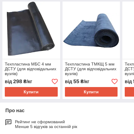
Техпластина МБС 4 мм
Техпластина ТМКЩ 5 мм
Тех
ДСТУ (для відповідальних
ДСТУ (для відповідальних
ДСТУ
вузлів)
вузлів)
вузлі
298
55
від
₴/кг
від
₴/кг
від
Купити
Купити
Про нас
Рейтинг не сформований
Менше 5 відгуків за останній рік