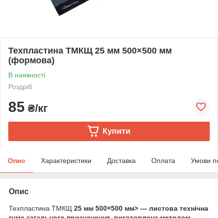
Техпластина ТМКЩ 25 мм 500×500 мм
(формова)
В наявності
Роздріб
85
₴/кг
Купити
Опис
Характеристики
Доставка
Оплата
Умови п
Опис
Техпластина ТМКЩ
25 мм 500×500 мм> — листова технічна
гума загального призначення, виготовлена методом