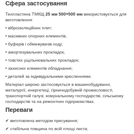
Сфера застосування
Техпластина ТМКЩ
25 мм 500×500 мм
використовується для
виготовлення:
• віброізоляційних плит;
• масивних опорних елементів;
• буферів і обмежувачів ходу;
• амортизувальних прокладок;
• товстих ущільнювальних прокладок;
• захисних елементів обладнання;
• деталей за індивідуальними кресленнями.
Матеріал широко застосовується в машинобудуванні,
металургії, енергетиці, гірничодобувній промисловості,
транспортній галузі, комунальному господарстві, сільському
господарстві та на ремонтних підприємствах.
Переваги
✔ виготовлена методом пресування;
✔ стабільна товщина по всій площі листа;