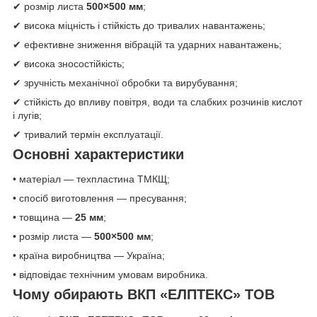
✔ розмір листа
500×500 мм
;
✔ висока міцність і стійкість до тривалих навантажень;
✔ ефективне зниження вібрацій та ударних навантажень;
✔ висока зносостійкість;
✔ зручність механічної обробки та вирубування;
✔ стійкість до впливу повітря, води та слабких розчинів кислот
і лугів;
✔ тривалий термін експлуатації.
Основні характеристики
• матеріал — техпластина ТМКЩ;
• спосіб виготовлення — пресування;
• товщина —
25 мм
;
• розмір листа —
500×500 мм
;
• країна виробництва — Україна;
• відповідає технічним умовам виробника.
Чому обирають ВКП «ЕЛПТЕКС» ТОВ