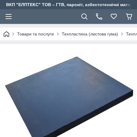
ВКП "ЕЛПТЕКС" ТОВ – ГТВ, пароніт, азбестотехнічні матері
Товари та послуги
Техпластина (листова гума)
Техп