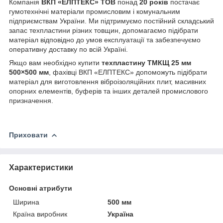
Компанія
ВКП «ЕЛПТЕКС» ТОВ
понад
20 років
постачає
гумотехнічні матеріали промисловим і комунальним
підприємствам України. Ми підтримуємо постійний складський
запас техпластини різних товщин, допомагаємо підібрати
матеріал відповідно до умов експлуатації та забезпечуємо
оперативну доставку по всій Україні.
Якщо вам необхідно купити
техпластину ТМКЩ 25 мм
500×500 мм
, фахівці ВКП «ЕЛПТЕКС» допоможуть підібрати
матеріал для виготовлення віброізоляційних плит, масивних
опорних елементів, буферів та інших деталей промислового
призначення.
Приховати
Характеристики
Основні атрибути
Ширина
500 мм
Країна виробник
Україна