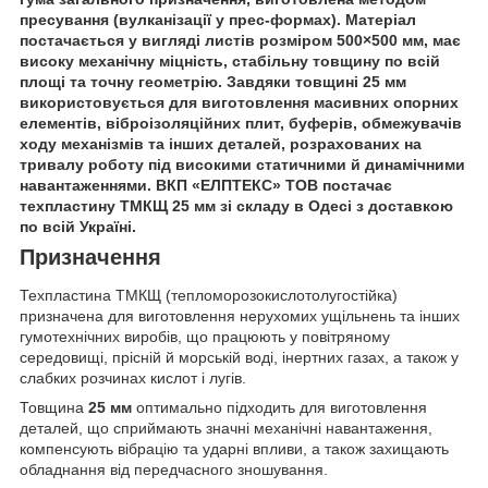
пресування (вулканізації у прес-формах). Матеріал
постачається у вигляді листів розміром
500×500 мм
, має
високу механічну міцність, стабільну товщину по всій
площі та точну геометрію. Завдяки товщині 25 мм
використовується для виготовлення масивних опорних
елементів, віброізоляційних плит, буферів, обмежувачів
ходу механізмів та інших деталей, розрахованих на
тривалу роботу під високими статичними й динамічними
навантаженнями. ВКП «ЕЛПТЕКС» ТОВ постачає
техпластину ТМКЩ 25 мм зі складу в Одесі з доставкою
по всій Україні.
Призначення
Техпластина ТМКЩ (тепломорозокислотолугостійка)
призначена для виготовлення нерухомих ущільнень та інших
гумотехнічних виробів, що працюють у повітряному
середовищі, прісній й морській воді, інертних газах, а також у
слабких розчинах кислот і лугів.
Товщина
25 мм
оптимально підходить для виготовлення
деталей, що сприймають значні механічні навантаження,
компенсують вібрацію та ударні впливи, а також захищають
обладнання від передчасного зношування.