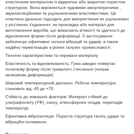
еластичним матеріалом із відкритою або закритою пористою
структурою. Вона вирізняється чудовими амортизуючими ,
звукоізоляційними та ущільнюючими властивостями. Ця
пластина ідеально підходить для використання як ущільнювач
у роз'ємних з'єднаннях ,як прокладка або матеріал для
виготовлення виробів, що вимагають м'якості та здатності до
відновлення форми після деформації. Її застосування
забезпечує ефективне гасіння вібрацій та ударів, а також
надійну герметизацію в різних галузях промисловості.
Технічні характеристики та переваги матеріалу
Еластичність та відновлюваність: Гума швидко повертає
початкову форму після тривалого стиснення (низька
залишкова деформація).
Широкий температурний діапазон: Робоча температура
становить від -40 до +70.
Стійкість до зовнішніх факторів: Матеріал стійкий до
ультрафіолету (УФ), озону, атмосферних опадів, перепадів
температур.
Ефективна віброізоляція: Пориста структура гасить удари та
вібраційні коливання.