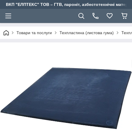
ВКП "ЕЛПТЕКС" ТОВ – ГТВ, пароніт, азбестотехнічні матері
Товари та послуги
Техпластина (листова гума)
Техпл