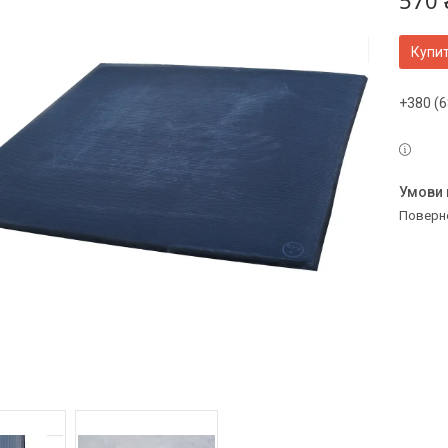
570 
Купи
+380 (6
поверн