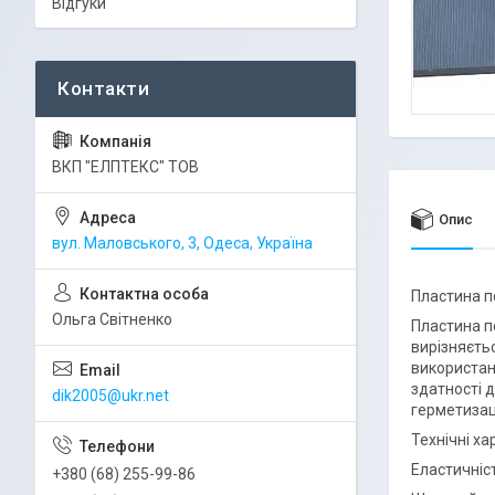
Відгуки
ВКП "ЕЛПТЕКС" ТОВ
Опис
вул. Маловського, 3, Одеса, Україна
Пластина п
Ольга Світненко
Пластина п
вирізняєть
використан
здатності д
dik2005@ukr.net
герметизац
Технічні х
Еластичніс
+380 (68) 255-99-86