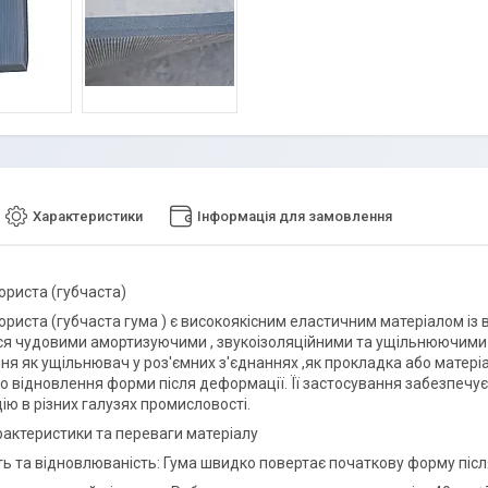
Характеристики
Інформація для замовлення
ориста (губчаста)
ориста (губчаста гума ) є високоякісним еластичним матеріалом із
ся чудовими амортизуючими , звукоізоляційними та ущільнюючими 
ня як ущільнювач у роз'ємних з'єднаннях ,як прокладка або матері
о відновлення форми після деформації. Її застосування забезпечує 
ію в різних галузях промисловості.
арактеристики та переваги матеріалу
ть та відновлюваність: Гума швидко повертає початкову форму піс