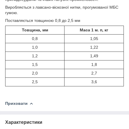
Виробляється з лавсано-віскозної нитки, прогумованої МБС
гумою.
Поставляється товщиною 0,8 до 2,5 мм
Товщина, мм
Маса 1 м. п, кг
0,8
1,05
1,0
1,22
1,2
1,49
1,5
1,8
2,0
2,7
2,5
3,6
Приховати
Характеристики