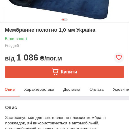
Мембранне полотно 1,0 мм Україна
В наявності
Роздріб
1 086
від
₴/пог.м
Купити
Опис
Характеристики
Доставка
Оплата
Умови п
Опис
Застосовується для виготовлення плоских мембран і
прокладок, які використовуються в автомобільній,
приладобудівній та інших галузях промисловості.