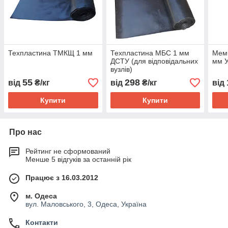
Техпластина ТМКЩ 1 мм
Техпластина МБС 1 мм
Мемб
ДСТУ (для відповідальних
мм У
вузлів)
55
298
від
₴/кг
від
₴/кг
від
Купити
Купити
Про нас
Рейтинг не сформований
Менше 5 відгуків за останній рік
Працює з 16.03.2012
м. Одеса
вул. Маловського, 3, Одеса, Україна
Контакти