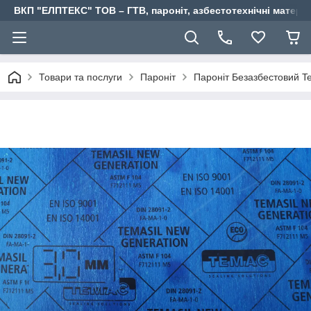
ВКП "ЕЛПТЕКС" ТОВ – ГТВ, пароніт, азбестотехнічні матері
Товари та послуги
Пароніт
Пароніт Безазбестовий T