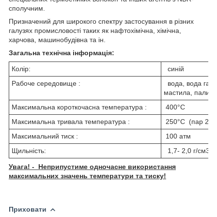
сполучним.
Призначений для широкого спектру застосування в різних
галузях промисловості таких як нафтохімічна, хімічна,
харчова, машинобудівна та ін.
Загальна технічна інформація:
Колір:
синій
Рабоче середовище :
вода, вода гаря
мастила, паливо,
Максимальна короткочасна температура :
400°C
Максимальна тривала температура :
250°C (пар 200
Максимальний тиск :
100 атм
Щильність:
1,7- 2,0 г/см
3
Увага! - Неприпустиме одночасне використання
максимальних значень температури та тиску!
Приховати