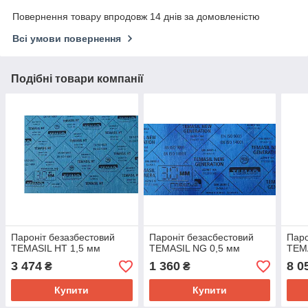
Повернення товару впродовж 14 днів за домовленістю
Всі умови повернення
Подібні товари компанії
Пароніт безазбестовий
Пароніт безасбестовий
Паро
TEMASIL HT 1,5 мм
TEMASIL NG 0,5 мм
TEM
3 474
1 360
8 0
₴
₴
Купити
Купити