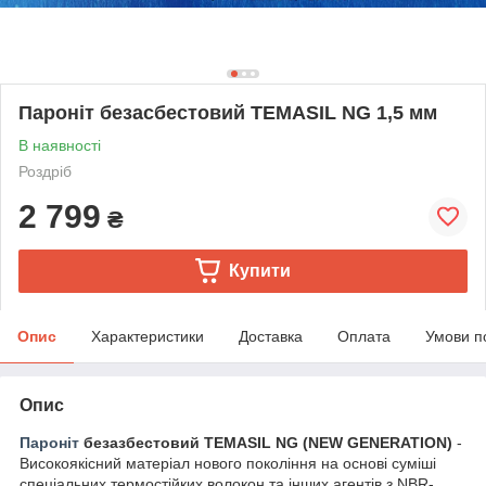
Пароніт безасбестовий TEMASIL NG 1,5 мм
В наявності
Роздріб
2 799
₴
Купити
Опис
Характеристики
Доставка
Оплата
Умови п
Опис
Пароніт
безазбестовий TEMASIL NG (NEW GENERATION)
-
Високоякісний матеріал нового покоління на основі суміші
спеціальних термостійких волокон та інших агентів з NBR-