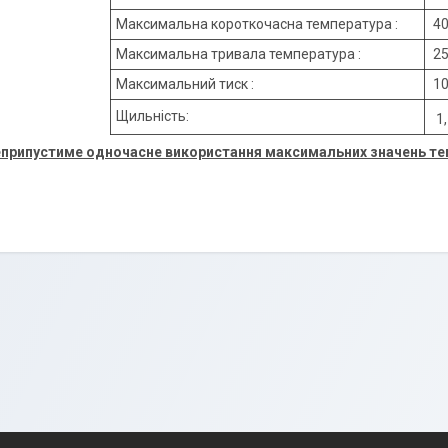
Максимальна короткочасна температура :
40
Максимальна тривала температура :
25
Максимальний тиск :
10
Щильність:
1,
еприпустиме одночасне використання максимальних значень тем