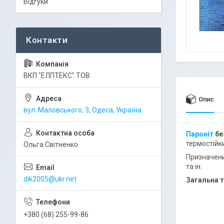
Відгуки
ВКП "ЕЛПТЕКС" ТОВ
Опис
вул. Маловського, 3, Одеса, Україна
Пароніт
бе
термостійки
Ольга Світненко
Призначени
та ін.
dik2005@ukr.net
Загальна т
+380 (68) 255-99-86