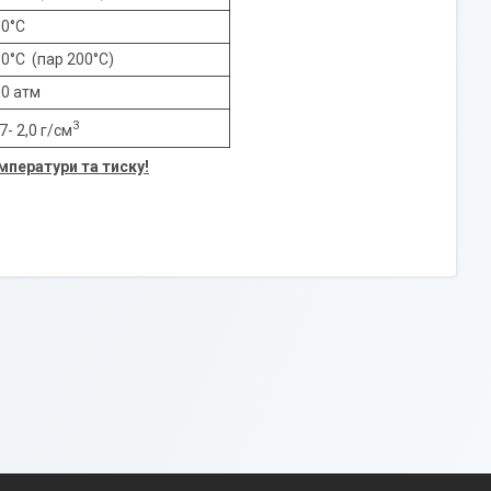
0°C
0°C (пар 200°C)
0 атм
3
7- 2,0 г/см
ператури та тиску!