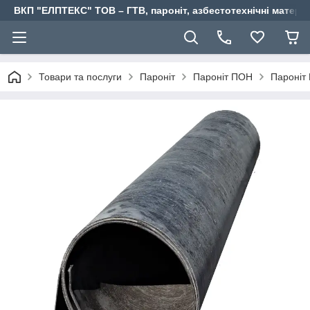
ВКП "ЕЛПТЕКС" ТОВ – ГТВ, пароніт, азбестотехнічні матері
Товари та послуги
Пароніт
Пароніт ПОН
Пароніт