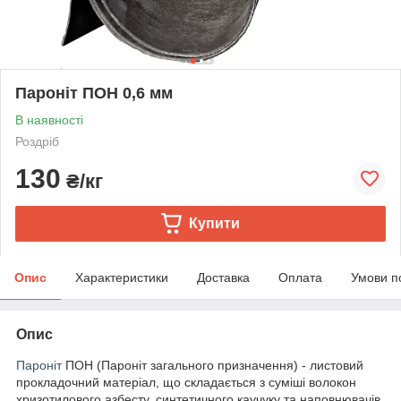
Пароніт ПОН 0,6 мм
В наявності
Роздріб
130
₴/кг
Купити
Опис
Характеристики
Доставка
Оплата
Умови п
Опис
Пароніт
ПОН (Пароніт загального призначення) - листовий
прокладочний матеріал, що складається з суміші волокон
хризотилового азбесту, синтетичного каучуку та наповнювачів.