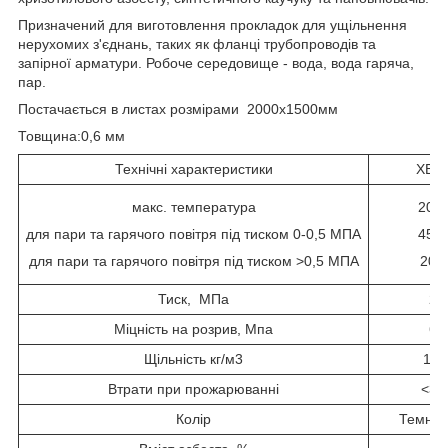
Призначений для виготовлення прокладок для ущільнення
нерухомих з'єднань, таких як фланці трубопроводів та
запірної арматури. Робоче середовище - вода, вода гаряча,
пар.
Постачається в листах розмірами 2000х1500мм
Товщина:0,6 мм
Технічні характеристики
ХВ 2
макс. температура
200
для пари та гарячого повітря під тиском 0-0,5 МПА
450
для пари та гарячого повітря під тиском >0,5 МПА
200
Тиск, МПа
2,
Міцність на розрив, Мпа
6,
Щільність кг/м3
196
Втрати при прожарюванні
<30
Колір
Темно-